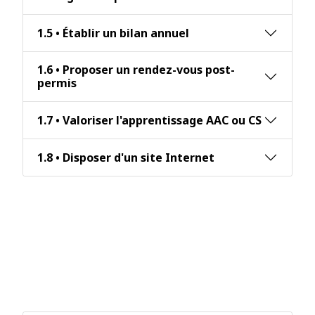
1.5 • Établir un bilan annuel
1.6 • Proposer un rendez-vous post-
permis
1.7 • Valoriser l'apprentissage AAC ou CS
1.8 • Disposer d'un site Internet
Critère 2 : L'identification précise
des objectifs des prestations
proposées et l'adaptation de ces
prestations aux publics
bénéficiaires, lors de la
conception des prestations.