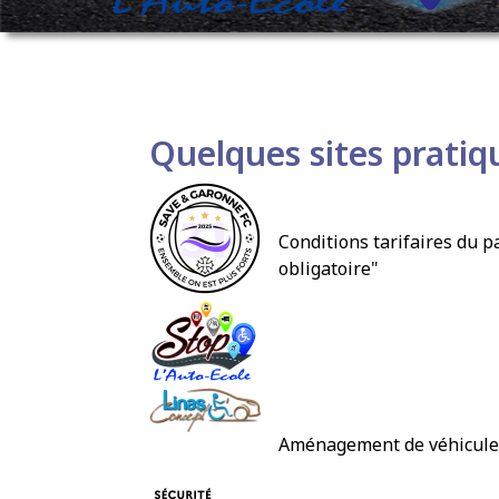
Liens
Quelques sites pratiqu
CLUB DE FOOT
Conditions tarifaires du p
obligatoire"
Facebook STOP
Linas concept
Aménagement de véhicule p
La Sécurité Ro